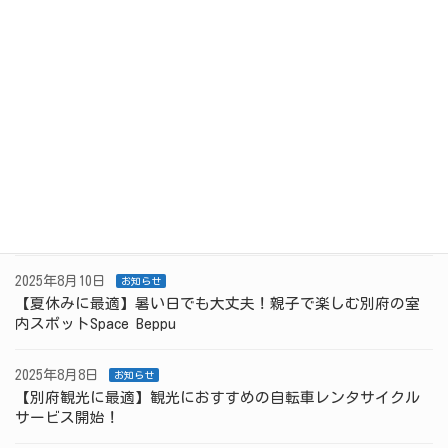
ん。Space Beppuでしかできない貴重な体験で
す🎶 【インスタリール：流しそうめんの様子
[…]
続きを読む
最新の記事
2025年9月7日
コラム
【別府の国際交流】8月のWorld Cafeも大盛況でした！
2025年8月10日
お知らせ
【夏休みに最適】暑い日でも大丈夫！親子で楽しむ別府の室
内スポットSpace Beppu
2025年8月8日
お知らせ
【別府観光に最適】観光におすすめの自転車レンタサイクル
サービス開始！